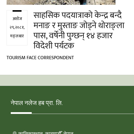
साहसिक पदयात्राको केन्द्र बन्दै
अशोज
मनाङ र मुस्ताङ जोड्ने थोराङ्ला
२९,२०८१,
पास, वर्षेनी पुग्छन् १४ हजार
मङ्लबार
विदेशी पर्यटक
TOURISM FACE CORRESPONDENT
नेपाल नलेज हब प्रा. लि.
कालिकास्थान, काठमाडौँ, नेपाल