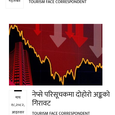
मङ्लबार
TOURISM FACE CORRESPONDENT
नेप्से परिसूचकमा दोहोरो अङ्कको
माघ
गिरावट
१८,२०८२,
आइतवार
TOURISM FACE CORRESPONDENT