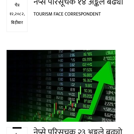
नेप्से परिसूचक १४ अङ्कले बढ्यो
चैत्र
TOURISM FACE CORRESPONDENT
१२,२०८२,
बिहीबार
नेप्से परिसूचक २३ अङ्कले बढ्यो