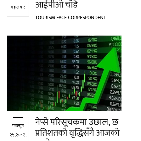
आईपीओ चाँडै
मङ्लबार
TOURISM FACE CORRESPONDENT
नेप्से परिसूचकमा उछाल, छ
फाल्गुन
प्रतिशतको वृद्धिसँगै आजको
२५,२०८२,