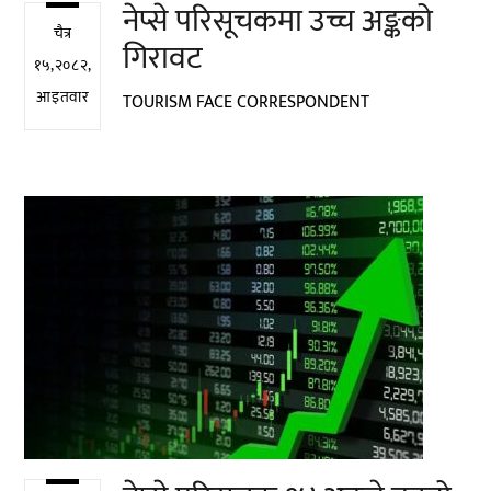
नेप्से परिसूचकमा उच्च अङ्कको
चैत्र
गिरावट
१५,२०८२,
आइतवार
TOURISM FACE CORRESPONDENT