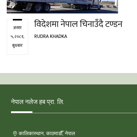
विदेशमा नेपाल चिनाउँदै टण्डन
असार
RUDRA KHADKA
५,२०८१,
बुधबार
नेपाल नलेज हब प्रा. लि.
कालिकास्थान, काठमाडौँ, नेपाल