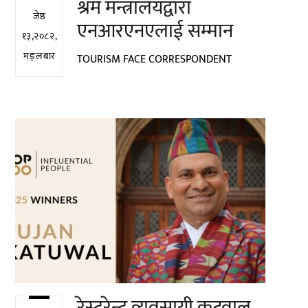
श्रम मन्त्रालयद्वारा
जेष्ठ
एनआरएनएलाई सम्मान
१३,२०८२,
मङ्लबार
TOURISM FACE CORRESPONDENT
रेस्टुरेन्ट व्यवसायी कटुवाल