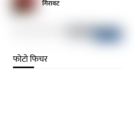
गिरावट
फोटो फिचर