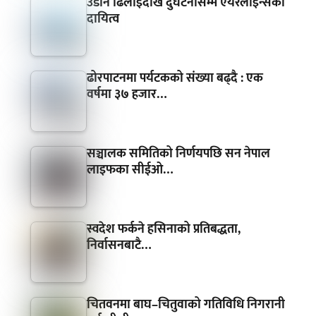
उडान ढिलाइदेखि दुर्घटनासम्म एयरलाइन्सको
दायित्व
ढोरपाटनमा पर्यटकको संख्या बढ्दै : एक
वर्षमा ३७ हजार…
सञ्चालक समितिको निर्णयपछि सन नेपाल
लाइफका सीईओ…
स्वदेश फर्कने हसिनाको प्रतिबद्धता,
निर्वासनबाटै…
चितवनमा बाघ–चितुवाको गतिविधि निगरानी