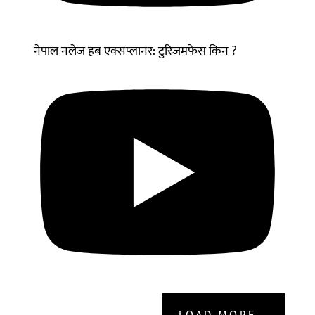
नेपाल नलेज हब एक्सप्लानर: टुरिजमफेस किन ?