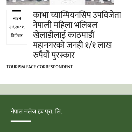
काभा च्याम्पियनसिप उपविजेता
साउन
नेपाली महिला भलिबल
२४,२०८१,
खेलाडीलाई काठमाडौं
बिहीबार
महानगरको जनही १/१ लाख
रुपैयाँ पुरस्कार
TOURISM FACE CORRESPONDENT
नेपाल नलेज हब प्रा. लि.