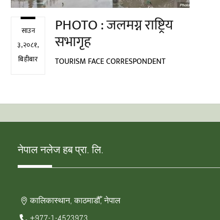
PHOTO : जलमग्न राष्ट्रिय
साउन
सभागृह
३,२०८१,
बिहीबार
TOURISM FACE CORRESPONDENT
नेपाल नलेज हब प्रा. लि.
कालिकास्थान, काठमाडौँ, नेपाल
+977-1-4523973