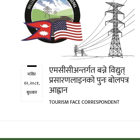
एमसीसीअन्तर्गत बन्ने विद्युत्
मंसिर
प्रसारणलाइनको पुनः बोलपत्र
१२,२०८१,
आह्वान
बुधबार
TOURISM FACE CORRESPONDENT