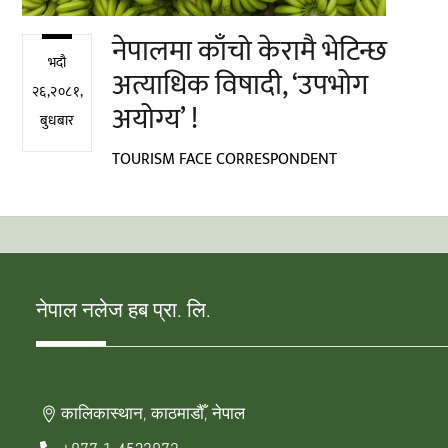
नेपालमा काँचो केरामै भेटिन्छ
भदौ
अत्याधिक विषादी, ‘उपभोग
२६,२०८१,
अयोग्य’ !
बुधबार
TOURISM FACE CORRESPONDENT
नेपाल नलेज हब प्रा. लि.
कालिकास्थान, काठमाडौँ, नेपाल