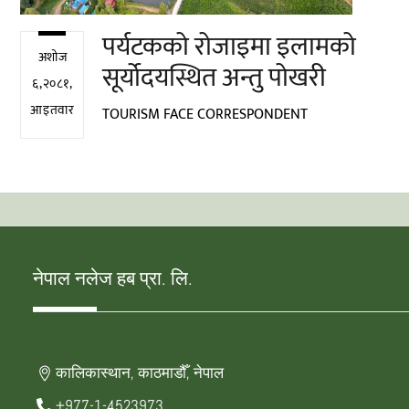
पर्यटकको रोजाइमा इलामको
अशोज
सूर्योदयस्थित अन्तु पोखरी
६,२०८१,
आइतवार
TOURISM FACE CORRESPONDENT
नेपाल नलेज हब प्रा. लि.
कालिकास्थान, काठमाडौँ, नेपाल
+977-1-4523973