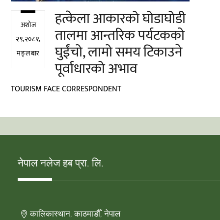
हत्केला आकारको घोडाघोडी
अशोज
तालमा आन्तरिक पर्यटकको
२९,२०८१,
घुईंचो, लामो समय टिकाउने
मङ्लबार
पूर्वाधारको अभाव
TOURISM FACE CORRESPONDENT
नेपाल नलेज हब प्रा. लि.
कालिकास्थान, काठमाडौँ, नेपाल