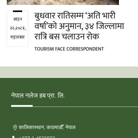
बुधवार रातिसम्म ‘अति भारी
साउन
वर्षा’को अनुमान, ३४ जिल्लामा
२२,२०८१,
रात्रि बस चलाउन रोक
मङ्लबार
TOURISM FACE CORRESPONDENT
नेपाल नलेज हब प्रा. लि.
कालिकास्थान, काठमाडौँ, नेपाल