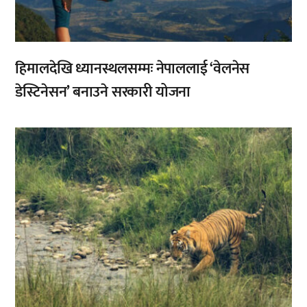
हिमालदेखि ध्यानस्थलसम्मः नेपाललाई ‘वेलनेस
डेस्टिनेसन’ बनाउने सरकारी योजना
,