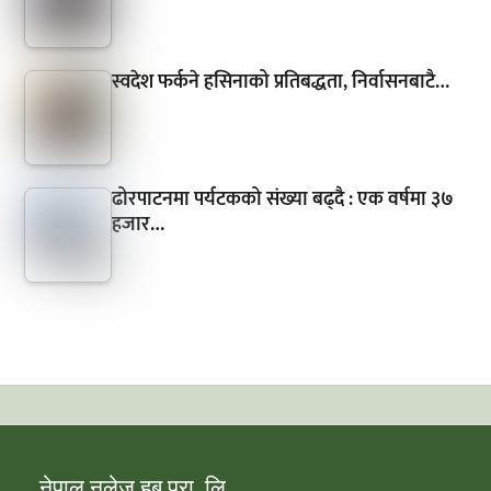
स्वदेश फर्कने हसिनाको प्रतिबद्धता, निर्वासनबाटै…
ढोरपाटनमा पर्यटकको संख्या बढ्दै : एक वर्षमा ३७
हजार…
नेपाल नलेज हब प्रा. लि.