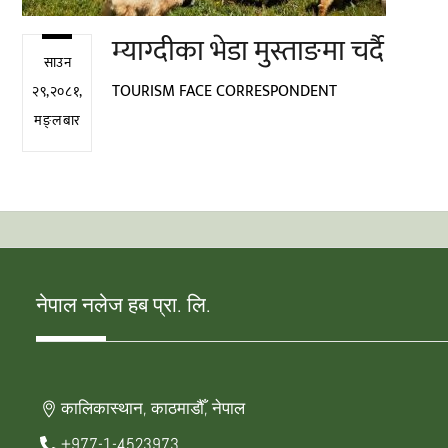
म्याग्दीका भेडा मुस्ताङमा चर्दै
साउन
TOURISM FACE CORRESPONDENT
२९,२०८१,
मङ्लबार
नेपाल नलेज हब प्रा. लि.
कालिकास्थान, काठमाडौँ, नेपाल
+977-1-4523973