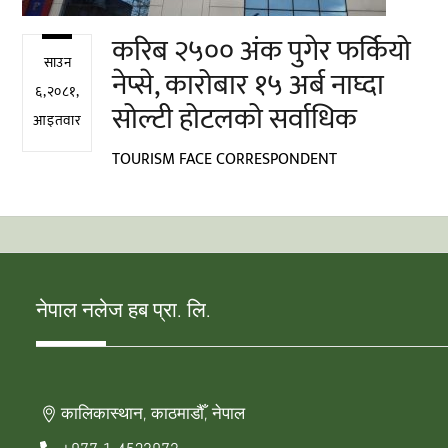
करिब २५०० अंक पुगेर फर्कियो
साउन
नेप्से, कारोबार १५ अर्ब नाघ्दा
६,२०८१,
सोल्टी होटलको सर्वाधिक
आइतवार
TOURISM FACE CORRESPONDENT
नेपाल नलेज हब प्रा. लि.
कालिकास्थान, काठमाडौँ, नेपाल