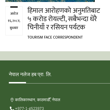
हिमाल आरोहणको अनुमतिबाट
अशोज
५ करोड रोयल्टी, सबैभन्दा धेरै
१६,२०८१,
चिनीयाँ र रसियन पर्यटक
बुधबार
TOURISM FACE CORRESPONDENT
नेपाल नलेज हब प्रा. लि.
कालिकास्थान, काठमाडौँ, नेपाल
+977-1-4523973