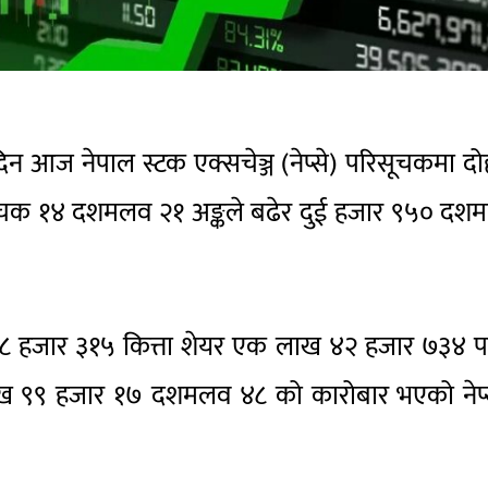
न आज नेपाल स्टक एक्सचेञ्ज (नेप्से) परिसूचकमा दो
िसूचक १४ दशमलव २१ अङ्कले बढेर दुई हजार ९५० दश
 हजार ३१५ कित्ता शेयर एक लाख ४२ हजार ७३४ 
 लाख ९९ हजार १७ दशमलव ४८ को कारोबार भएको नेप्