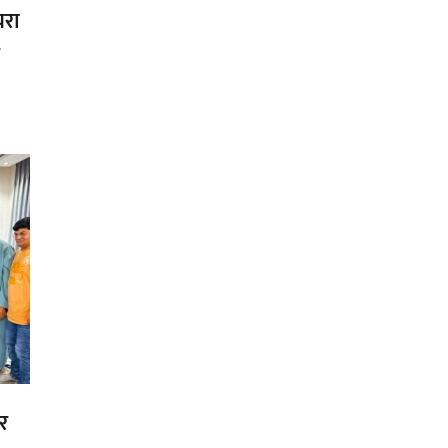
यरा
र
र