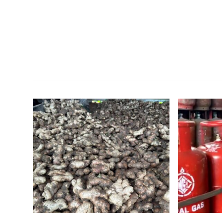
सम
,
,