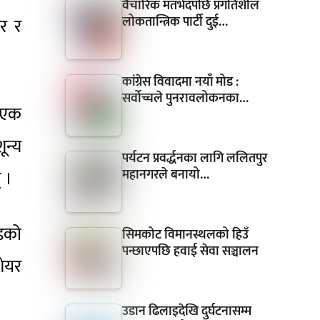
वैचारिक मतभेदपछि प्रगतिशील
लोकतान्त्रिक पार्टी दुई…
र र
कांग्रेस विवादमा नयाँ मोड :
सर्वोच्चले पुनरावलोकनका…
् एक
न्य
पर्यटन प्रवर्द्धनका लागि ललितपुर
महानगरले बनायो…
 ।
ेडको
सिमकोट विमानस्थलको हिउँ
पन्छाएपछि हवाई सेवा सञ्चालन
शेयर
उडान ढिलाइदेखि दुर्घटनासम्म