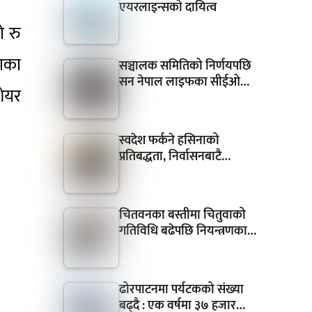
एयरलाइन्सको दायित्व
ो रु
ाका
सञ्चालक समितिको निर्णयपछि
सन नेपाल लाइफका सीईओ…
ेयर
स्वदेश फर्कने हसिनाको
प्रतिबद्धता, निर्वासनबाटै…
चितवनका बस्तीमा चितुवाको
गतिविधि बढेपछि नियन्त्रणका…
ढोरपाटनमा पर्यटकको संख्या
बढ्दै : एक वर्षमा ३७ हजार…