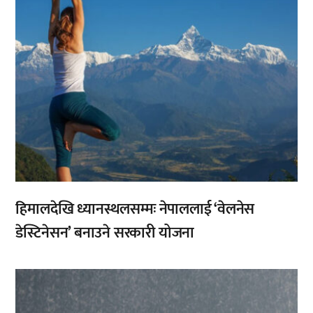
हिमालदेखि ध्यानस्थलसम्मः नेपाललाई ‘वेलनेस
डेस्टिनेसन’ बनाउने सरकारी योजना
,