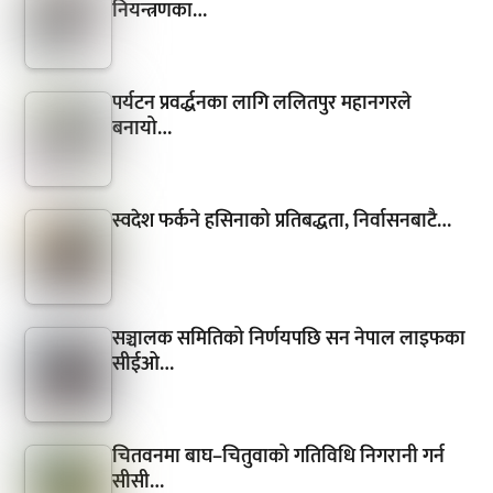
नियन्त्रणका…
पर्यटन प्रवर्द्धनका लागि ललितपुर महानगरले
बनायो…
स्वदेश फर्कने हसिनाको प्रतिबद्धता, निर्वासनबाटै…
सञ्चालक समितिको निर्णयपछि सन नेपाल लाइफका
सीईओ…
चितवनमा बाघ–चितुवाको गतिविधि निगरानी गर्न
सीसी…