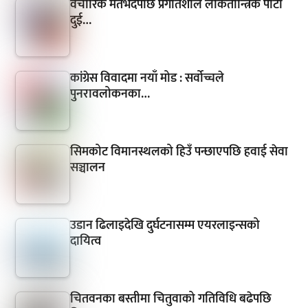
वैचारिक मतभेदपछि प्रगतिशील लोकतान्त्रिक पार्टी
दुई…
कांग्रेस विवादमा नयाँ मोड : सर्वोच्चले
पुनरावलोकनका…
सिमकोट विमानस्थलको हिउँ पन्छाएपछि हवाई सेवा
सञ्चालन
उडान ढिलाइदेखि दुर्घटनासम्म एयरलाइन्सको
दायित्व
चितवनका बस्तीमा चितुवाको गतिविधि बढेपछि