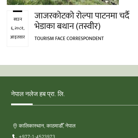
जाजरकोटको रोल्पा पाटनमा चर्दै
साउन
भेडाका बथान (तस्वीर)
६,२०८१,
आइतवार
TOURISM FACE CORRESPONDENT
नेपाल नलेज हब प्रा. लि.
कालिकास्थान, काठमाडौँ, नेपाल
+977-1-4523973