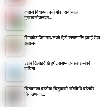
कांग्रेस विवादमा नयाँ मोड : सर्वोच्चले
पुनरावलोकनका…
सिमकोट विमानस्थलको हिउँ पन्छाएपछि हवाई सेवा
सञ्चालन
उडान ढिलाइदेखि दुर्घटनासम्म एयरलाइन्सको
दायित्व
चितवनका बस्तीमा चितुवाको गतिविधि बढेपछि
नियन्त्रणका…