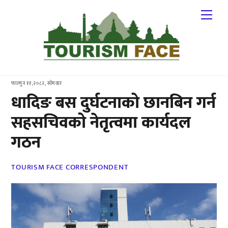
Skip
Me
to
content
फाल्गुन ११,२०८२, सोमवार
धादिङ बस दुर्घटनाको छानबिन गर्न
सहसचिवको नेतृत्वमा कार्यदल
गठन
TOURISM FACE CORRESPONDENT