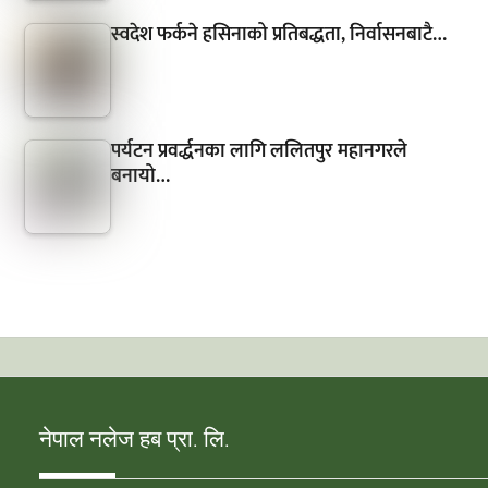
स्वदेश फर्कने हसिनाको प्रतिबद्धता, निर्वासनबाटै…
पर्यटन प्रवर्द्धनका लागि ललितपुर महानगरले
बनायो…
नेपाल नलेज हब प्रा. लि.