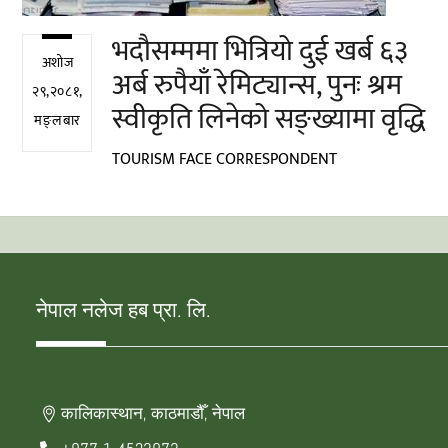
भदौसम्ममा भित्रियो दुई खर्ब ६३
अशोज
अर्ब रुपैयाँ रेमिट्यान्स, पुनः श्रम
२९,२०८१,
स्वीकृति लिनेको सङ्ख्यामा वृद्धि
मङ्लबार
TOURISM FACE CORRESPONDENT
नेपाल नलेज हब प्रा. लि.
कालिकास्थान, काठमाडौँ, नेपाल