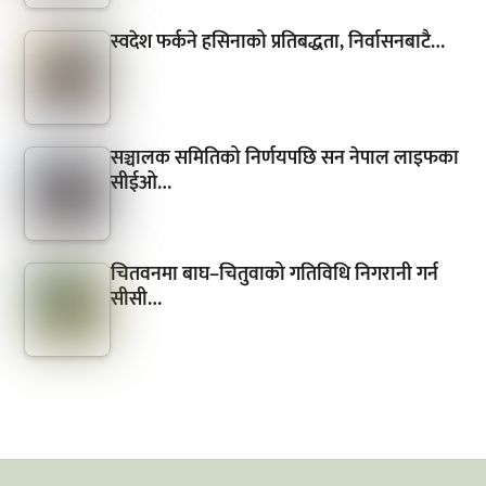
स्वदेश फर्कने हसिनाको प्रतिबद्धता, निर्वासनबाटै…
सञ्चालक समितिको निर्णयपछि सन नेपाल लाइफका
सीईओ…
चितवनमा बाघ–चितुवाको गतिविधि निगरानी गर्न
सीसी…