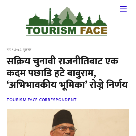
Skip
Me
to
content
माघ ९,२०८२, शुक्रबार
सक्रिय चुनावी राजनीतिबाट एक
कदम पछाडि हटे बाबुराम,
‘अभिभावकीय भूमिका’ रोज्ने निर्णय
TOURISM FACE CORRESPONDENT