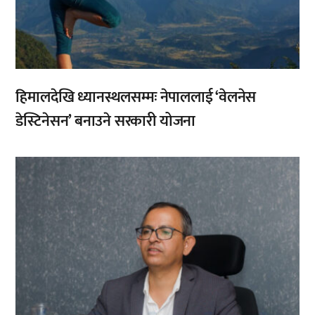
हिमालदेखि ध्यानस्थलसम्मः नेपाललाई ‘वेलनेस
डेस्टिनेसन’ बनाउने सरकारी योजना
,