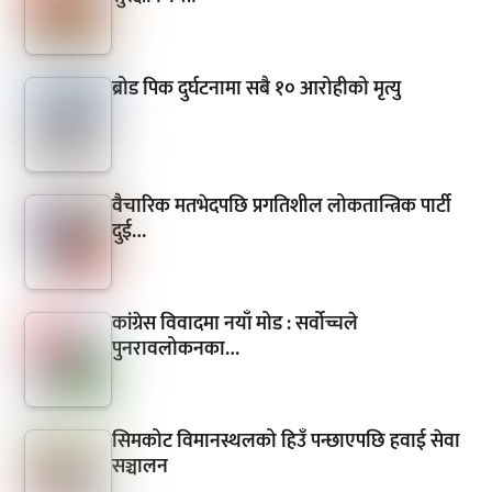
ब्रोड पिक दुर्घटनामा सबै १० आरोहीको मृत्यु
वैचारिक मतभेदपछि प्रगतिशील लोकतान्त्रिक पार्टी
दुई…
कांग्रेस विवादमा नयाँ मोड : सर्वोच्चले
पुनरावलोकनका…
सिमकोट विमानस्थलको हिउँ पन्छाएपछि हवाई सेवा
सञ्चालन