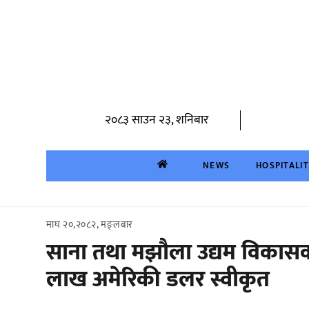
Skip
to
content
२०८३ साउन २३, शनिबार
NEWS
HOSPITALI
माघ २०,२०८२, मङ्लबार
साना तथा मझौला उद्यम विकासका 
लाख अमेरिकी डलर स्वीकृत