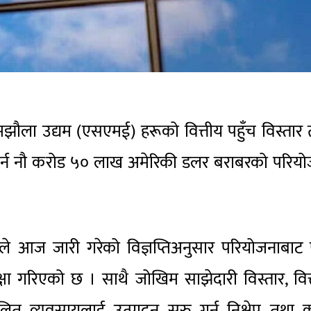
 मझौला उद्यम (एसएमई) हरूको वित्तीय पहुँच विस्तार
धन गर्न नौ करोड ५० लाख अमेरिकी डलर बराबरको परिय
यले आज जारी गरेको विज्ञप्तिअनुसार परियोजनाबा
षा गरिएको छ । साथै जोखिम साझेदारी विस्तार, वित
ित व्यवसायलाई उत्पादन सुरु गर्न निक्षेप तथा क