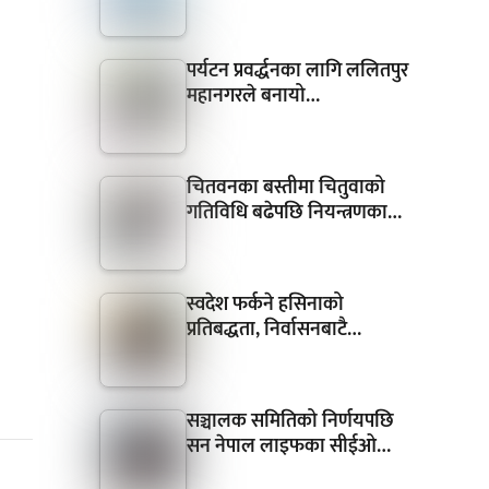
पर्यटन प्रवर्द्धनका लागि ललितपुर
महानगरले बनायो…
चितवनका बस्तीमा चितुवाको
गतिविधि बढेपछि नियन्त्रणका…
स्वदेश फर्कने हसिनाको
प्रतिबद्धता, निर्वासनबाटै…
सञ्चालक समितिको निर्णयपछि
सन नेपाल लाइफका सीईओ…