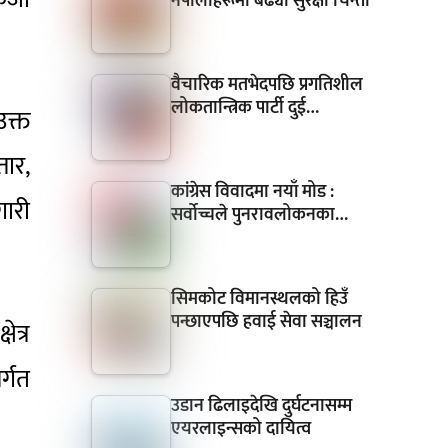
नेपालीहरूमा बढ्यो सुरक्षा चिन्ता
वैचारिक मतभेदपछि प्रगतिशील
लोकतान्त्रिक पार्टी दुई…
उक्त
तार,
कांग्रेस विवादमा नयाँ मोड :
गारी
सर्वोच्चले पुनरावलोकनका…
सिमकोट विमानस्थलको हिउँ
पन्छाएपछि हवाई सेवा सञ्चालन
ेत्र
र्गत
उडान ढिलाइदेखि दुर्घटनासम्म
एयरलाइन्सको दायित्व