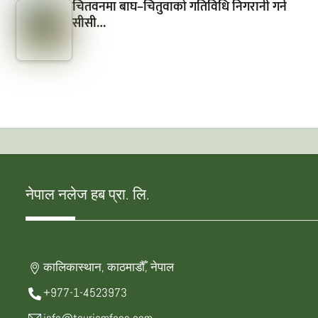
चितवनमा बाघ–चितुवाको गतिविधि निगरानी गर्न
सीसी…
नेपाल नलेज हब प्रा. लि.
कालिकास्थान, काठमाडौँ, नेपाल
+977-1-4523973