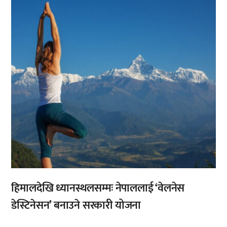
,
हिमालदेखि ध्यानस्थलसम्मः नेपाललाई ‘वेलनेस
डेस्टिनेसन’ बनाउने सरकारी योजना