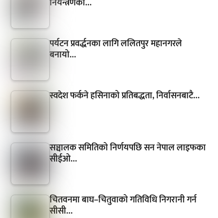
नियन्त्रणका…
पर्यटन प्रवर्द्धनका लागि ललितपुर महानगरले
बनायो…
स्वदेश फर्कने हसिनाको प्रतिबद्धता, निर्वासनबाटै…
सञ्चालक समितिको निर्णयपछि सन नेपाल लाइफका
सीईओ…
चितवनमा बाघ–चितुवाको गतिविधि निगरानी गर्न
सीसी…