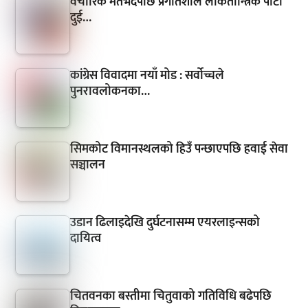
वैचारिक मतभेदपछि प्रगतिशील लोकतान्त्रिक पार्टी
दुई…
कांग्रेस विवादमा नयाँ मोड : सर्वोच्चले
पुनरावलोकनका…
सिमकोट विमानस्थलको हिउँ पन्छाएपछि हवाई सेवा
सञ्चालन
उडान ढिलाइदेखि दुर्घटनासम्म एयरलाइन्सको
दायित्व
चितवनका बस्तीमा चितुवाको गतिविधि बढेपछि