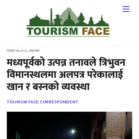
Skip
Me
to
content
फाल्गुन १७,२०८२, आइतवार
मध्यपूर्वको उत्पन्न तनावले त्रिभुवन
विमानस्थलमा अलपत्र परेकालाई
खान र बस्नको व्यवस्था
TOURISM FACE CORRESPONDENT