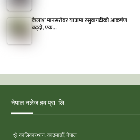
कैलाश मानसरोवर यात्रामा रसुवागढीको आकर्षण
बढ्दो, एक…
नेपाल नलेज हब प्रा. लि.
कालिकास्थान, काठमाडौँ, नेपाल