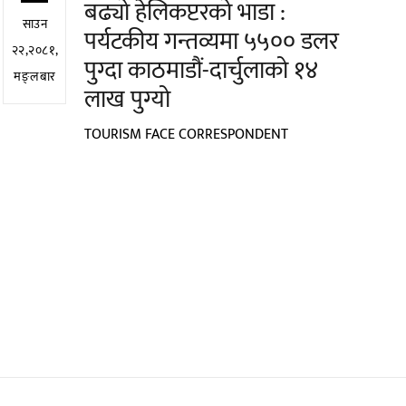
बढ्यो हेलिकप्टरको भाडा :
साउन
पर्यटकीय गन्तव्यमा ५५०० डलर
२२,२०८१,
पुग्दा काठमाडौं-दार्चुलाको १४
मङ्लबार
लाख पुग्यो
TOURISM FACE CORRESPONDENT