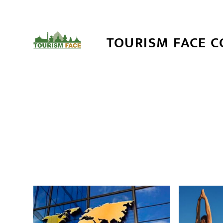
TOURISM FACE 
सम
,
,