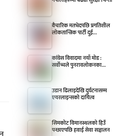
नेपालीहरूमा बढ्यो सुरक्षा चिन्ता
वैचारिक मतभेदपछि प्रगतिशील
लोकतान्त्रिक पार्टी दुई…
कांग्रेस विवादमा नयाँ मोड :
सर्वोच्चले पुनरावलोकनका…
उडान ढिलाइदेखि दुर्घटनासम्म
एयरलाइन्सको दायित्व
सिमकोट विमानस्थलको हिउँ
पन्छाएपछि हवाई सेवा सञ्चालन
सन