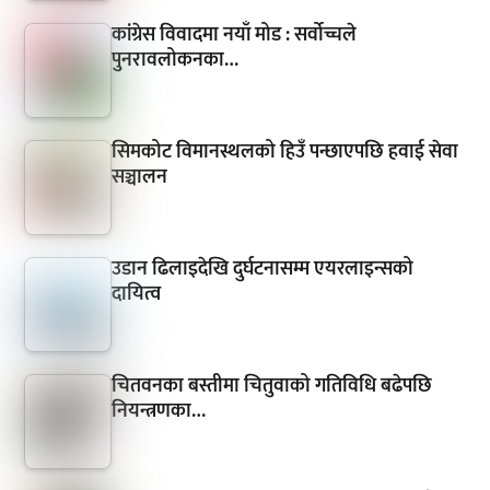
कांग्रेस विवादमा नयाँ मोड : सर्वोच्चले
पुनरावलोकनका…
सिमकोट विमानस्थलको हिउँ पन्छाएपछि हवाई सेवा
सञ्चालन
उडान ढिलाइदेखि दुर्घटनासम्म एयरलाइन्सको
दायित्व
चितवनका बस्तीमा चितुवाको गतिविधि बढेपछि
नियन्त्रणका…