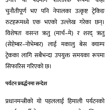
उनले यो पदमार्ग शारीरिक रूपमा केही
चुनौतीपूर्ण भए पनि नेपालका उत्कृष्ट ट्रेकिङ
रुटहरूमध्ये एक भएको उल्लेख गरेका छन्।
विशेषतः वसन्त ऋतु (मार्च–मे) र शरद् ऋतु
(सेप्टेम्बर–नोभेम्बर) लाई मकालु बेस क्याम्प
ट्रेकका लागि सबैभन्दा उपयुक्त समयका रूपमा
सिफारिस गरिएको छ।
पर्यटन प्रवर्द्धनमा सन्देश
प्रधानमन्त्रीको यो पहललाई हिमाली पर्यटनको