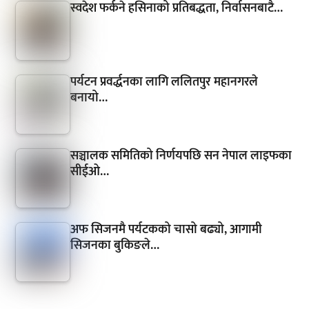
स्वदेश फर्कने हसिनाको प्रतिबद्धता, निर्वासनबाटै…
पर्यटन प्रवर्द्धनका लागि ललितपुर महानगरले
बनायो…
सञ्चालक समितिको निर्णयपछि सन नेपाल लाइफका
सीईओ…
अफ सिजनमै पर्यटकको चासो बढ्यो, आगामी
सिजनका बुकिङले…