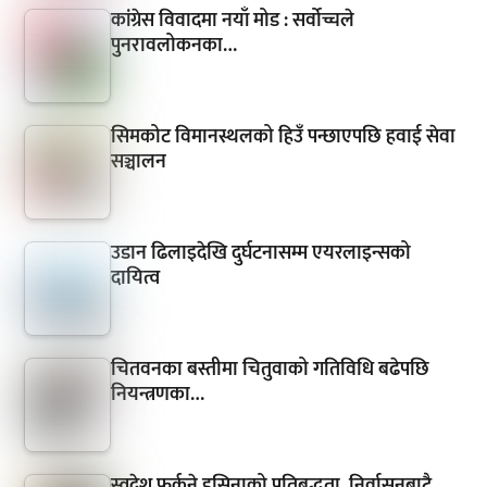
कांग्रेस विवादमा नयाँ मोड : सर्वोच्चले
पुनरावलोकनका…
सिमकोट विमानस्थलको हिउँ पन्छाएपछि हवाई सेवा
सञ्चालन
उडान ढिलाइदेखि दुर्घटनासम्म एयरलाइन्सको
दायित्व
चितवनका बस्तीमा चितुवाको गतिविधि बढेपछि
नियन्त्रणका…
स्वदेश फर्कने हसिनाको प्रतिबद्धता, निर्वासनबाटै…