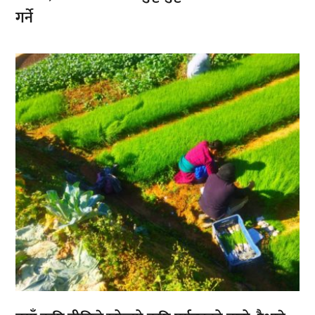
गर्ने
,