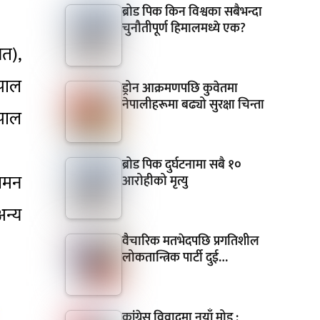
ब्रोड पिक किन विश्वका सबैभन्दा
चुनौतीपूर्ण हिमालमध्ये एक?
शत),
ेपाल
ड्रोन आक्रमणपछि कुवेतमा
नेपालीहरूमा बढ्यो सुरक्षा चिन्ता
ेपाल
ब्रोड पिक दुर्घटनामा सबै १०
गमन
आरोहीको मृत्यु
अन्य
वैचारिक मतभेदपछि प्रगतिशील
लोकतान्त्रिक पार्टी दुई…
कांग्रेस विवादमा नयाँ मोड :