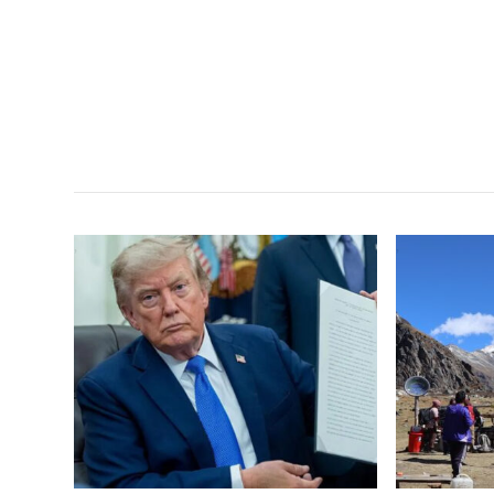
सम
,
,