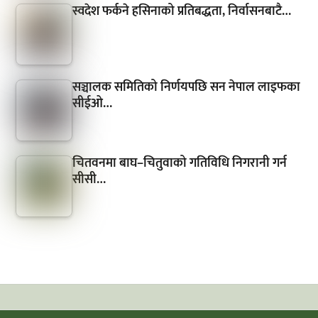
स्वदेश फर्कने हसिनाको प्रतिबद्धता, निर्वासनबाटै…
सञ्चालक समितिको निर्णयपछि सन नेपाल लाइफका
सीईओ…
चितवनमा बाघ–चितुवाको गतिविधि निगरानी गर्न
सीसी…