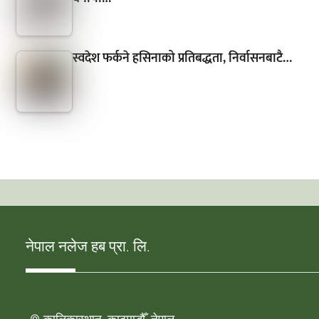
स्वदेश फर्कने हसिनाको प्रतिबद्धता, निर्वासनबाटै…
नेपाल नलेज हब प्रा. लि.