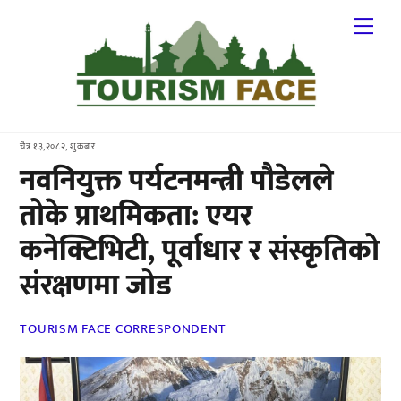
Skip
Me
to
content
चैत्र १३,२०८२, शुक्रबार
नवनियुक्त पर्यटनमन्त्री पौडेलले
तोके प्राथमिकता: एयर
कनेक्टिभिटी, पूर्वाधार र संस्कृतिको
संरक्षणमा जोड
TOURISM FACE CORRESPONDENT