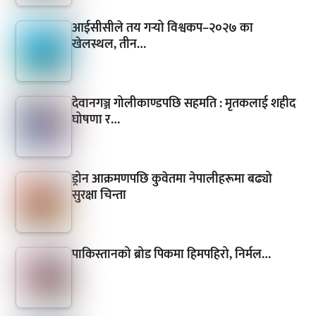
आईसीसीले तय गर्‍यो विश्वकप–२०२७ का
खेलस्थल, तीन…
देवानगञ्ज गोलीकाण्डपछि सहमति : मृतकलाई शहीद
घोषणा र…
ड्रोन आक्रमणपछि कुवेतमा नेपालीहरूमा बढ्यो
सुरक्षा चिन्ता
पाकिस्तानको ब्रोड पिकमा हिमपहिरो, निर्मल…