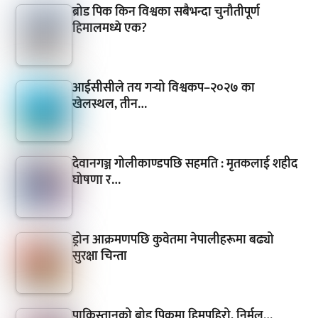
ब्रोड पिक किन विश्वका सबैभन्दा चुनौतीपूर्ण
हिमालमध्ये एक?
आईसीसीले तय गर्‍यो विश्वकप–२०२७ का
खेलस्थल, तीन…
देवानगञ्ज गोलीकाण्डपछि सहमति : मृतकलाई शहीद
घोषणा र…
ड्रोन आक्रमणपछि कुवेतमा नेपालीहरूमा बढ्यो
सुरक्षा चिन्ता
पाकिस्तानको ब्रोड पिकमा हिमपहिरो, निर्मल…