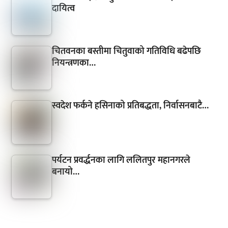
दायित्व
चितवनका बस्तीमा चितुवाको गतिविधि बढेपछि
नियन्त्रणका…
स्वदेश फर्कने हसिनाको प्रतिबद्धता, निर्वासनबाटै…
पर्यटन प्रवर्द्धनका लागि ललितपुर महानगरले
बनायो…