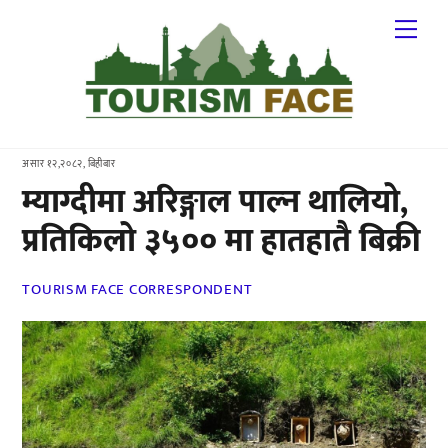
Skip
Me
to
content
असार १२,२०८२, बिहीबार
म्याग्दीमा अरिङ्गाल पाल्न थालियो,
प्रतिकिलो ३५०० मा हातहातै बिक्री
TOURISM FACE CORRESPONDENT