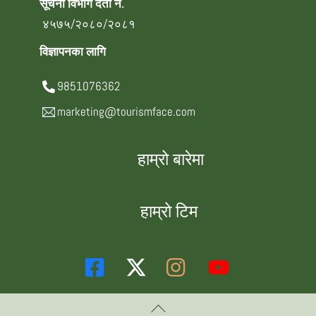
सूचना विभाग दर्ता नं.
४५७५/२०८०/२०८१
विज्ञापनका लागि
9851076362
marketing@tourismface.com
हाम्रो बारेमा
हाम्रो टिम
Back