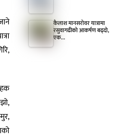
जाने
कैलाश मानसरोवर यात्रामा
रसुवागढीको आकर्षण बढ्दो,
्रा
एक…
िरि,
मोहक
ोझो,
मुर,
गको