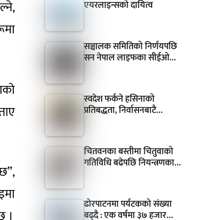
्ने,
एयरलाइन्सको दायित्व
रूमा
सञ्चालक समितिको निर्णयपछि
सन नेपाल लाइफका सीईओ…
ाको
स्वदेश फर्कने हसिनाको
बताए
प्रतिबद्धता, निर्वासनबाटै…
चितवनका बस्तीमा चितुवाको
गतिविधि बढेपछि नियन्त्रणका…
्छ”,
इमा
ढोरपाटनमा पर्यटकको संख्या
छ ।
बढ्दै : एक वर्षमा ३७ हजार…