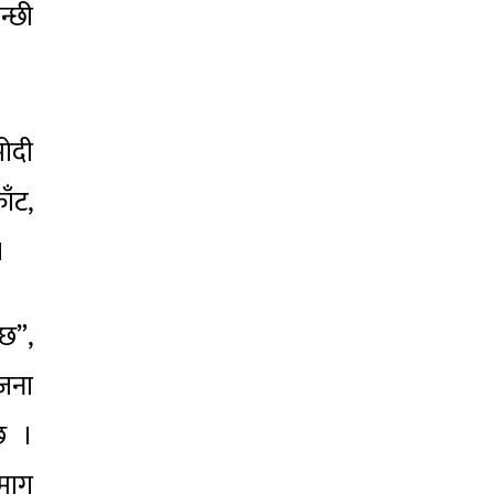
न्छी
ोदी
ँट,
।
 छ”,
जना
छ ।
 माग