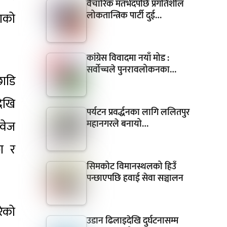
वैचारिक मतभेदपछि प्रगतिशील
लोकतान्त्रिक पार्टी दुई…
दाको
कांग्रेस विवादमा नयाँ मोड :
सर्वोच्चले पुनरावलोकनका…
छाडि
देखि
पर्यटन प्रवर्द्धनका लागि ललितपुर
महानगरले बनायो…
ावेज
ा र
सिमकोट विमानस्थलको हिउँ
पन्छाएपछि हवाई सेवा सञ्चालन
रेको
उडान ढिलाइदेखि दुर्घटनासम्म