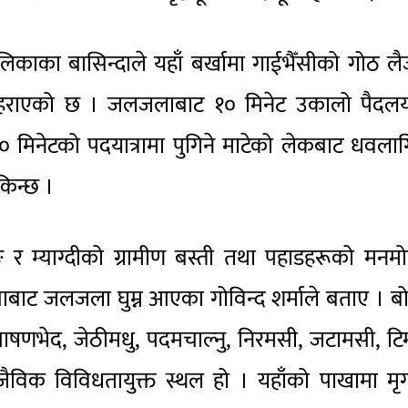
ाका बासिन्दाले यहाँ बर्खामा गाईभैँसीको गोठ लै
 हराएको छ । जलजलाबाट १० मिनेट उकालो पैदलयात
 ३० मिनेटको पदयात्रामा पुगिने माटेको लेकबाट धवलाग
किन्छ ।
ङ र म्याग्दीको ग्रामीण बस्ती तथा पहाडहरूको मन
श्माबाट जलजला घुम्न आएका गोविन्द शर्माले बताए । ब
, पाषणभेद, जेठीमधु, पदमचाल्नु, निरमसी, जटामसी, टिम्
जैविक विविधतायुक्त स्थल हो । यहाँको पाखामा मृ