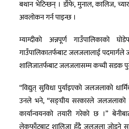
बथान भेटिन्छन् । डाँफे, मुनाल, कालिज, च्याख
अवलोकन गर्न पाइन्छ ।
म्याग्दीको अन्नपूर्ण गाउँपालिकाको घो
गाउँपालिकातर्फबाट जलजलालाई पदमार्गले 
शालिजातर्फबाट जलजलासम्म कच्ची सडक पुगे
“विद्युत् सुविधा पुर्याइएको जलजलाको धार
उनले भने, “सङ्घीय सरकारले जलजलाको पर
कार्यान्वयनको तयारी गरेको छ ।” बेनी
लेकफाँटबाट शालिजा हुँदै जलजला जोड्ने स