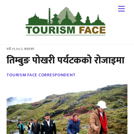
Skip
Me
to
content
भदौ २९,२०८२, आइतवार
तिम्बुङ पोखरी पर्यटकको रोजाइमा
TOURISM FACE CORRESPONDENT