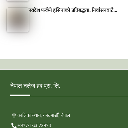
स्वदेश फर्कने हसिनाको प्रतिबद्धता, निर्वासनबाटै…
नेपाल नलेज हब प्रा. लि.
कालिकास्थान, काठमाडौँ, नेपाल
+977-1-4523973