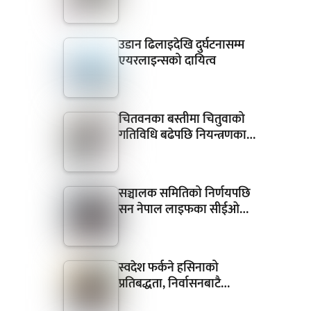
उडान ढिलाइदेखि दुर्घटनासम्म
एयरलाइन्सको दायित्व
चितवनका बस्तीमा चितुवाको
गतिविधि बढेपछि नियन्त्रणका…
सञ्चालक समितिको निर्णयपछि
सन नेपाल लाइफका सीईओ…
स्वदेश फर्कने हसिनाको
प्रतिबद्धता, निर्वासनबाटै…