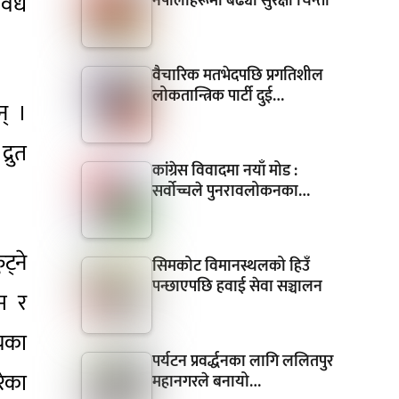
िविध
नेपालीहरूमा बढ्यो सुरक्षा चिन्ता
वैचारिक मतभेदपछि प्रगतिशील
लोकतान्त्रिक पार्टी दुई…
न् ।
्रुत
कांग्रेस विवादमा नयाँ मोड :
सर्वोच्चले पुनरावलोकनका…
्ने
सिमकोट विमानस्थलको हिउँ
पन्छाएपछि हवाई सेवा सञ्चालन
म र
्यका
पर्यटन प्रवर्द्धनका लागि ललितपुर
रेका
महानगरले बनायो…