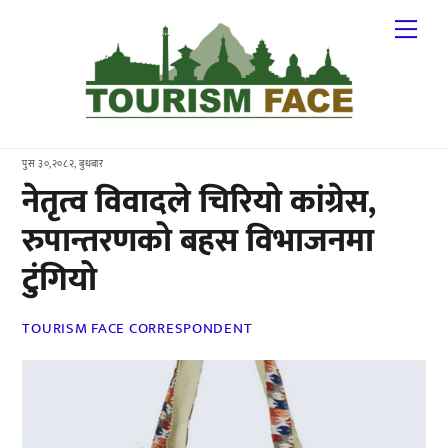
Skip
Me
to
content
पुस ३०,२०८२, बुधबार
नेतृत्व विवादले चिरियो कांग्रेस,
रुपान्तरणको बहस विभाजनमा
टुंगियो
TOURISM FACE CORRESPONDENT