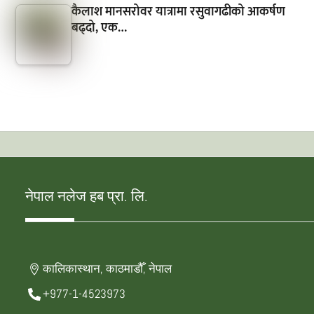
कैलाश मानसरोवर यात्रामा रसुवागढीको आकर्षण
बढ्दो, एक…
नेपाल नलेज हब प्रा. लि.
कालिकास्थान, काठमाडौँ, नेपाल
+977-1-4523973