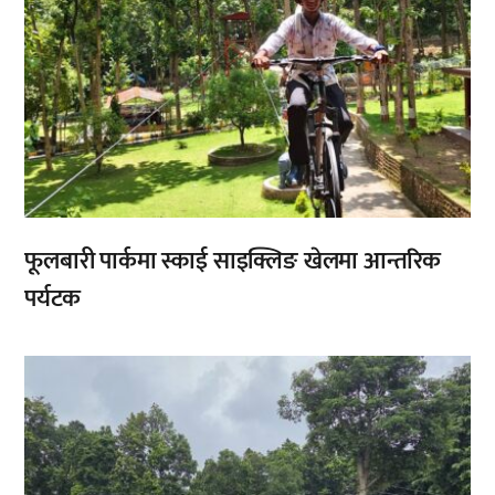
फूलबारी पार्कमा स्काई साइक्लिङ खेलमा आन्तरिक
पर्यटक