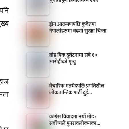
चुनौतीपूर्ण हिमालमध्ये एक?
 पनि
ुख्य
ड्रोन आक्रमणपछि कुवेतमा
नेपालीहरूमा बढ्यो सुरक्षा चिन्ता
ब्रोड पिक दुर्घटनामा सबै १०
आरोहीको मृत्यु
जहाज
वैचारिक मतभेदपछि प्रगतिशील
लोकतान्त्रिक पार्टी दुई…
षमता
कांग्रेस विवादमा नयाँ मोड :
सर्वोच्चले पुनरावलोकनका…