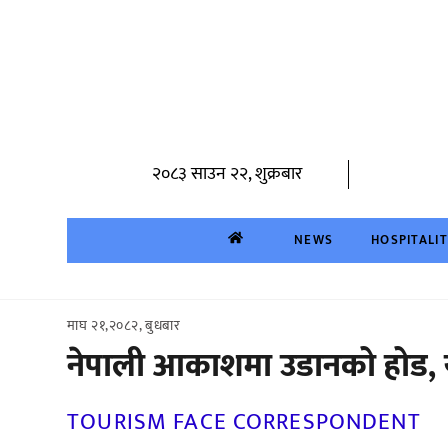
Skip
to
content
२०८३ साउन २२, शुक्रबार
NEWS
HOSPITALI
माघ २१,२०८२, बुधबार
नेपाली आकाशमा उडानको होड, य
TOURISM FACE CORRESPONDENT