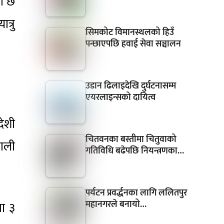
को छ
त्रु
सिमकोट विमानस्थलको हिउँ
पन्छाएपछि हवाई सेवा सञ्चालन
उडान ढिलाइदेखि दुर्घटनासम्म
एयरलाइन्सको दायित्व
देशी
चितवनका बस्तीमा चितुवाको
पाली
गतिविधि बढेपछि नियन्त्रणका…
पर्यटन प्रवर्द्धनका लागि ललितपुर
महानगरले बनायो…
मा ३