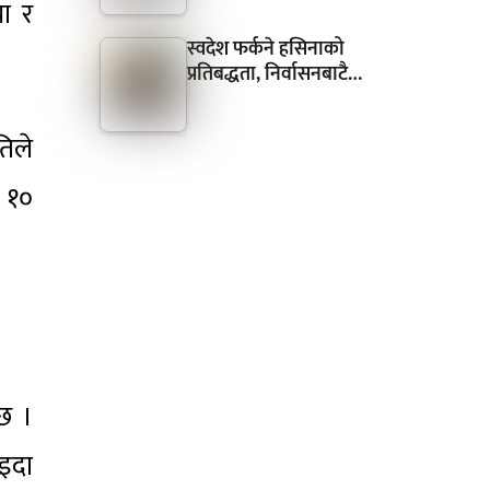
या र
स्वदेश फर्कने हसिनाको
प्रतिबद्धता, निर्वासनबाटै…
तिले
ा १०
 छ ।
इदा