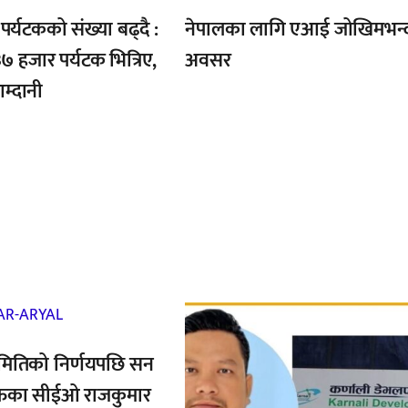
र्यटकको संख्या बढ्दै :
नेपालका लागि एआई जोखिमभन्
७ हजार पर्यटक भित्रिए,
अवसर
्दानी
,
मितिको निर्णयपछि सन
फका सीईओ राजकुमार