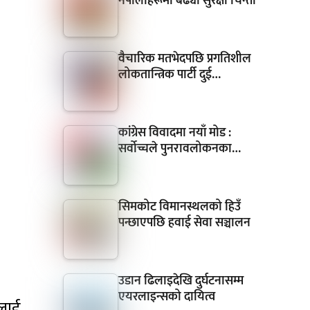
नेपालीहरूमा बढ्यो सुरक्षा चिन्ता
वैचारिक मतभेदपछि प्रगतिशील
लोकतान्त्रिक पार्टी दुई…
कांग्रेस विवादमा नयाँ मोड :
सर्वोच्चले पुनरावलोकनका…
सिमकोट विमानस्थलको हिउँ
पन्छाएपछि हवाई सेवा सञ्चालन
उडान ढिलाइदेखि दुर्घटनासम्म
एयरलाइन्सको दायित्व
लाई