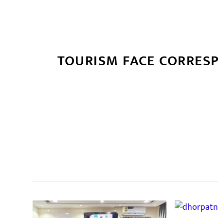
TOURISM FACE CORRES
सम
,
,
,
,