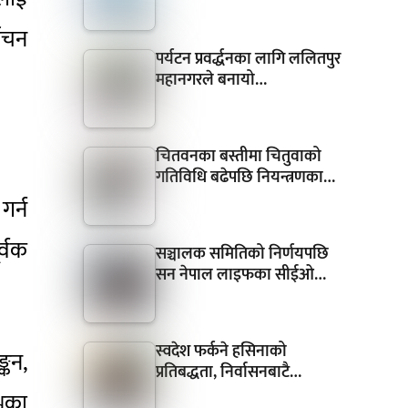
वाचन
पर्यटन प्रवर्द्धनका लागि ललितपुर
महानगरले बनायो…
चितवनका बस्तीमा चितुवाको
गतिविधि बढेपछि नियन्त्रणका…
गर्न
र्वक
सञ्चालक समितिको निर्णयपछि
सन नेपाल लाइफका सीईओ…
स्वदेश फर्कने हसिनाको
्कन,
प्रतिबद्धता, निर्वासनबाटै…
वका