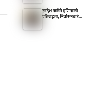
स्वदेश फर्कने हसिनाको
प्रतिबद्धता, निर्वासनबाटै…