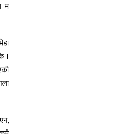
मा म
भेडा
के ।
िएको
ाला
एन,
ेकमै