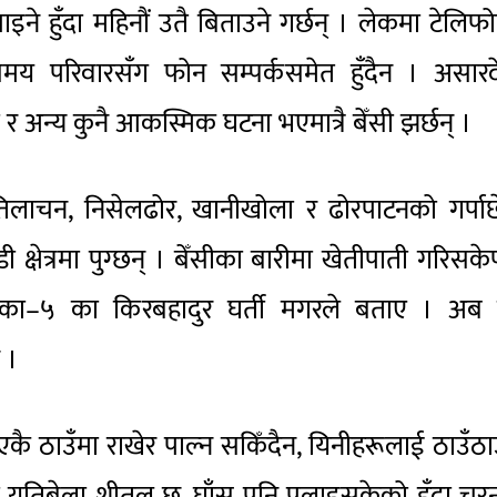
ाइने हुँदा महिनौं उतै बिताउने गर्छन् । लेकमा टेलिफ
 समय परिवारसँग फोन सम्पर्कसमेत हुँदैन । असार
अन्य कुनै आकस्मिक घटना भएमात्रै बेँसी झर्छन् ।
तिलाचन, निसेलढोर, खानीखोला र ढोरपाटनको गर्पाछ
ी क्षेत्रमा पुग्छन् । बेँसीका बारीमा खेतीपाती गरिसक
का–५ का किरबहादुर घर्ती मगरले बताए । अब द
 ।
 एकै ठाउँमा राखेर पाल्न सकिँदैन, यिनीहरूलाई ठाउँठा
लेकमा यतिबेला शीतल छ, घाँस पनि पलाइसकेको हुँदा च