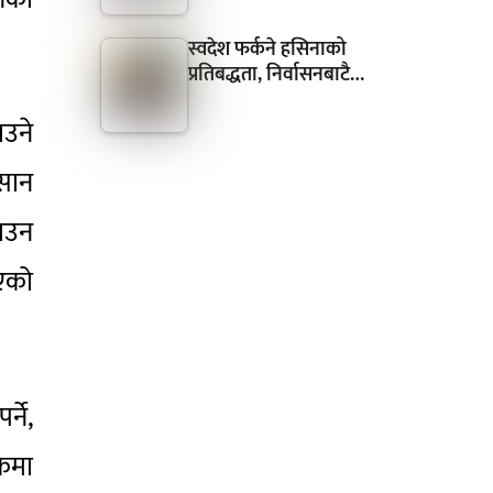
स्वदेश फर्कने हसिनाको
प्रतिबद्धता, निर्वासनबाटै…
ाउने
िसान
गाउन
िएको
्ने,
ेकमा