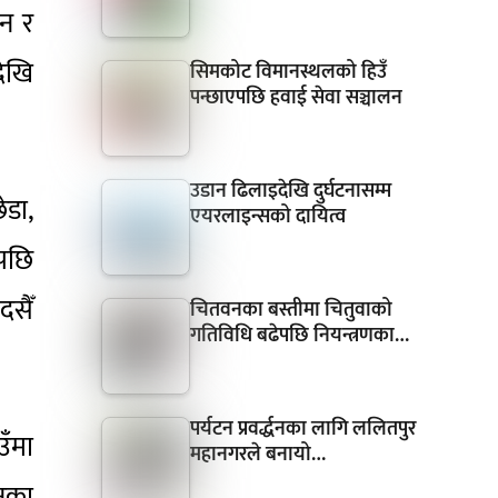
ोन र
देखि
सिमकोट विमानस्थलको हिउँ
पन्छाएपछि हवाई सेवा सञ्चालन
उडान ढिलाइदेखि दुर्घटनासम्म
ेडा,
एयरलाइन्सको दायित्व
ेपछि
सैँ
चितवनका बस्तीमा चितुवाको
गतिविधि बढेपछि नियन्त्रणका…
पर्यटन प्रवर्द्धनका लागि ललितपुर
उँमा
महानगरले बनायो…
रनका