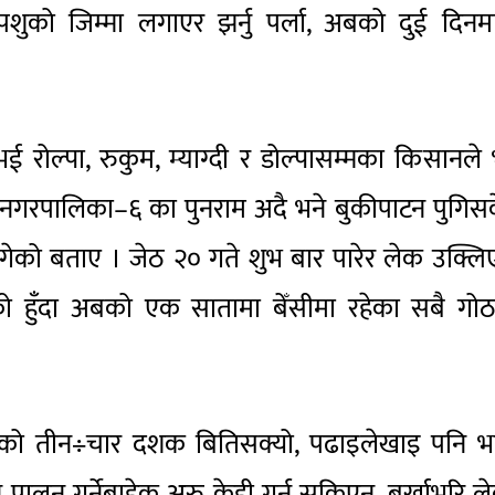
पशुको जिम्मा लगाएर झर्नु पर्ला, अबको दुई दिन
 रोल्पा, रुकुम, म्याग्दी र डोल्पासम्मका किसानले 
नगरपालिका–६ का पुनराम अदै भने बुकीपाटन पुगिस
 पुगेको बताए । जेठ २० गते शुभ बार पारेर लेक उक्ल
हुँदा अबको एक सातामा बेँसीमा रहेका सबै गोठ
थालेको तीन÷चार दशक बितिसक्यो, पढाइलेखाइ पनि भ
ान पालन गर्नेबाहेक अरु केही गर्न सकिएन, बर्खाभरि ल