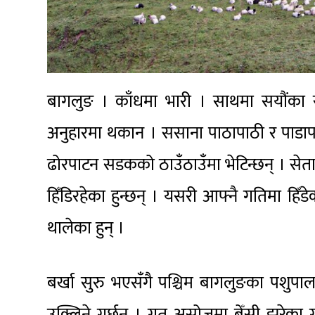
बागलुङ । काँधमा भारी । साथमा सयौंका सङ
अनुहारमा थकान । ससाना पाठापाठी र पाडाप
ढोरपाटन सडकको ठाउँठाउँमा भेटिन्छन् । सेत
हिँडिरहेका हुन्छन् । यसरी आफ्नै गतिमा हि
थालेका हुन् ।
बर्खा सुरु भएसँगै पश्चिम बागलुङका पशुपा
उक्लिने गर्छन् । गत असोजमा बेँसी झरेका 