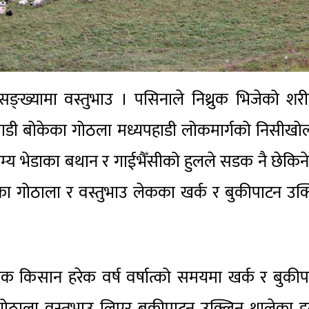
्ख्यामा वस्तुभाउ । पसिनाले निथ्रुक भिजेको शर
ाडी बोकेका गोठला मध्यपहाडी लोकमार्गको निसीखो
ाम्य भेडाका बथान र गाईभैँसीको हुलले सडक नै छेकिन
ँडेका गोठाला र वस्तुभाउ लेकका खर्क र बुकीपाटन उक
लक किसान हरेक वर्ष वर्षात्को समयमा खर्क र बुकी
गोठाला वस्तुभाउ लिएर बुकीपाटन उक्लिन थालेका हु