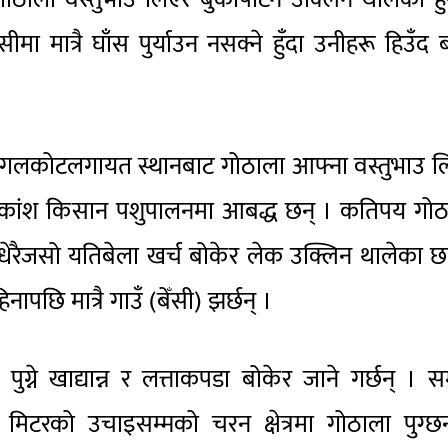
ँसीमा मात्रै घाँस पुर्याउन नसक्ने हुँदा उनीहरू हिउँद ब
 गलकोटलगायत स्थानबाट गोठाला आफ्ना वस्तुभाउ ल
अधिकांश किसान पशुपालनमा आबद्ध छन् । कतिपय गोठ
 धेरैजसो यतिबेला खर्च बोकेर लेक उक्लिन थालेका छ
छि मात्रै गाउँ (बेँसी) झर्छन् ।
्ने खाद्यान्न र लत्ताकपडा बोकेर जाने गर्छन् । समु
टरको उचाइसम्मको चरन क्षेत्रमा गोठाला पुग्छन