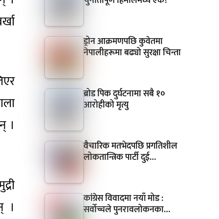
चुनौतीपूर्ण हिमालमध्ये एक?
र्खा
ड्रोन आक्रमणपछि कुवेतमा
नेपालीहरूमा बढ्यो सुरक्षा चिन्ता
िएर
ब्रोड पिक दुर्घटनामा सबै १०
ाला
आरोहीको मृत्यु
न् ।
वैचारिक मतभेदपछि प्रगतिशील
लोकतान्त्रिक पार्टी दुई…
द्री
कांग्रेस विवादमा नयाँ मोड :
् ।
सर्वोच्चले पुनरावलोकनका…