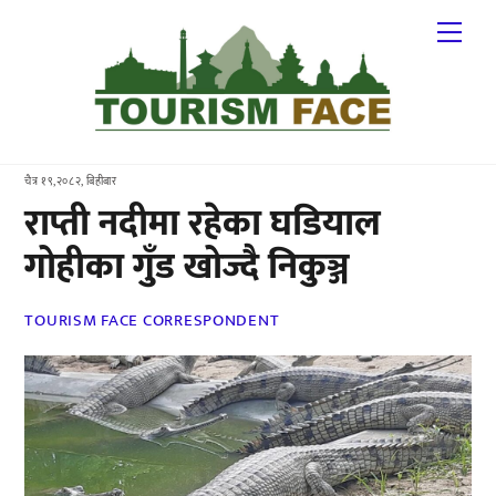
Skip
Me
to
content
चैत्र १९,२०८२, बिहीबार
राप्ती नदीमा रहेका घडियाल
गोहीका गुँड खोज्दै निकुञ्ज
TOURISM FACE CORRESPONDENT