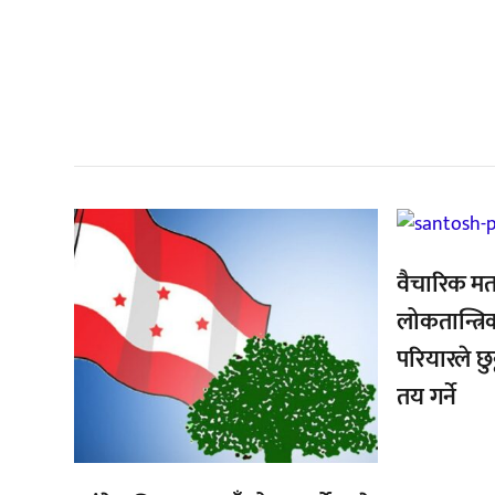
सम
,
,
वैचारिक मत
लोकतान्त्रि
परियारले छुट
तय गर्ने