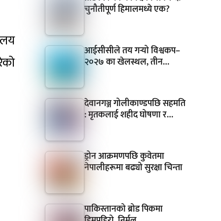
चुनौतीपूर्ण हिमालमध्ये एक?
यालय
आईसीसीले तय गर्‍यो विश्वकप–
रेको
२०२७ का खेलस्थल, तीन…
देवानगञ्ज गोलीकाण्डपछि सहमति
: मृतकलाई शहीद घोषणा र…
ड्रोन आक्रमणपछि कुवेतमा
नेपालीहरूमा बढ्यो सुरक्षा चिन्ता
पाकिस्तानको ब्रोड पिकमा
हिमपहिरो, निर्मल…