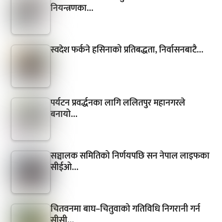
नियन्त्रणका…
स्वदेश फर्कने हसिनाको प्रतिबद्धता, निर्वासनबाटै…
पर्यटन प्रवर्द्धनका लागि ललितपुर महानगरले
बनायो…
सञ्चालक समितिको निर्णयपछि सन नेपाल लाइफका
सीईओ…
चितवनमा बाघ–चितुवाको गतिविधि निगरानी गर्न
सीसी…