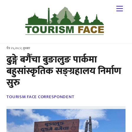
Skip
Me
to
content
चैत्र २५,२०८२, बुधबार
ढुङ्गे बगैँचा बुङालुङ पार्कमा
बहुसांस्कृतिक सङ्ग्रहालय निर्माण
सुरु
TOURISM FACE CORRESPONDENT