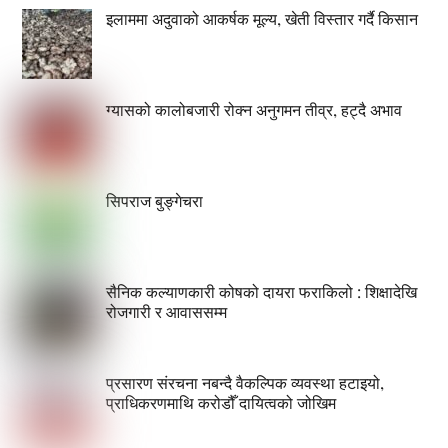
इलाममा अदुवाको आकर्षक मूल्य, खेती विस्तार गर्दै किसान
ग्यासको कालोबजारी रोक्न अनुगमन तीव्र, हट्दै अभाव
सिपराज बुङ्गेचरा
सैनिक कल्याणकारी कोषको दायरा फराकिलो : शिक्षादेखि
रोजगारी र आवाससम्म
प्रसारण संरचना नबन्दै वैकल्पिक व्यवस्था हटाइयो,
प्राधिकरणमाथि करोडौँ दायित्वको जोखिम