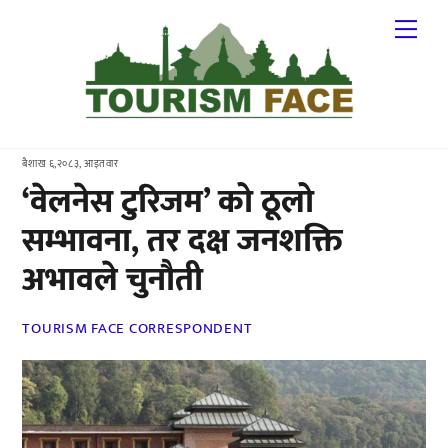
Skip
Me
to
content
बैशाख ६,२०८३, आइतवार
‘वेलनेस टुरिजम’ को ठूलो
सम्भावना, तर दक्ष जनशक्ति
अभावले चुनौती
TOURISM FACE CORRESPONDENT