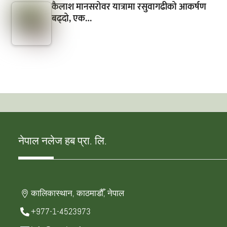
कैलाश मानसरोवर यात्रामा रसुवागढीको आकर्षण
बढ्दो, एक…
नेपाल नलेज हब प्रा. लि.
कालिकास्थान, काठमाडौँ, नेपाल
+977-1-4523973